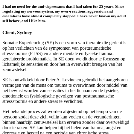
I had no need for the anti-depressants that I had taken for 25 years. Since
regulating my nervous system, my over-reactions, aggression and
escalations have almost completely stopped. I have never known my adult
self before, and I like him.
Client, Sydney
Somatic Experiencing (SE) is een vorm van therapie die gericht is
op het verlichten van de symptomen van posttraumatische
stressstoornis (PTSS) en andere mentale en fysieke trauma-
gerelateerde problematiek. In SE doen we dit door te focussen op
lichamelijke sensaties en door het in evenwicht brengen van het
zenuwstelsel.
SE is ontwikkeld door Peter A. Levine en gebruikt het aangeboren
vermogen van de mens om trauma te overwinnen door middel van
het bewust worden van sensaties in het lichaam en de fysieke,
emotionele en fysiologische gevolgen van posttraumatische
stressstoornis en andere stress te verlichten.
Het behandelproces zal worden afgestemd op het tempo van de
persoon zodat deze zich veilig kan voelen en de veranderingen
binnen haar/zijn zenuwstelsel kan ervaren zonder daar overweldigd
door te raken. SE kan helpen bij het helen van trauma, angst en
depressie en herstel na een periode van chronische stress.