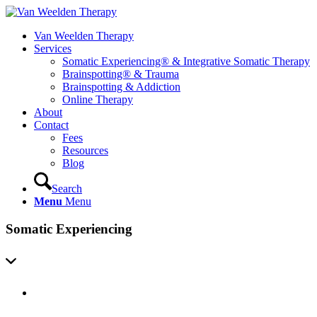
Van Weelden Therapy
Services
Somatic Experiencing® & Integrative Somatic Therapy
Brainspotting® & Trauma
Brainspotting & Addiction
Online Therapy
About
Contact
Fees
Resources
Blog
Search
Menu
Menu
Somatic Experiencing