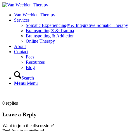
Van Weelden Therapy
Services
Somatic Experiencing® & Integrative Somatic Therapy
Brainspotting® & Trauma
Brainspotting & Addiction
Online Therapy
About
Contact
Fees
Resources
Blog
Search
Menu
Menu
0
replies
Leave a Reply
Want to join the discussion?
Feel free to contribute!