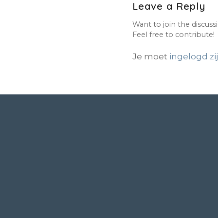
Leave a Reply
Want to join the discuss
Feel free to contribute!
Je moet
ingelogd zi